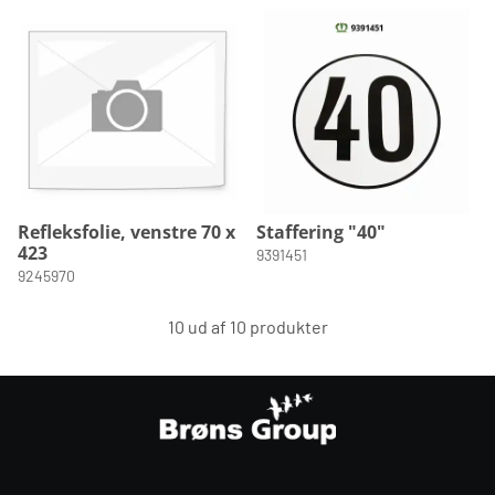
Refleksfolie, venstre 70 x
Staffering "40"
423
9391451
9245970
10 ud af 10 produkter